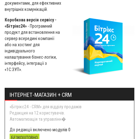
документами, для ефективних
внутрішніх комунікацій.
Коробкова версія сервісу -
«Бітрікс24»
- Програмний
продукт для встановлення на
сервер всередині компанії
або на хостинг для
індивідуального
налаштування бізнес-логіки,
інтерфейсу, інтеграції з
«1С:ЗУП».
ІНТЕРНЕТ-МАГАЗИН + CRM
«Бітрікс24 - CRM» для відділу продажів
Редакция на 12 користувачів.
Автоматизація та управлінн�
До редакції включено модулів 0
БЕЗКОШТОВНО