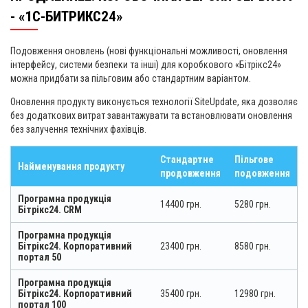
- «1С-БИТРИКС24»
Подовження оновлень (нові функціональні можливості, оновлення
інтерфейсу, системи безпеки та інші) для коробкового «Бітрікс24»
можна придбати за пільговим або стандартним варіантом.
Оновлення продукту виконується технології SiteUpdate, яка дозволяє
без додаткових витрат завантажувати та встановлювати оновлення
без залучення технічних фахівців.
Стандартне
Пільгове
Найменування продукту
продовження
подовження
Програмна продукція
14400 грн.
5280 грн.
Бітрікс24. CRM
Програмна продукція
Бітрікс24. Корпоративний
23400 грн.
8580 грн.
портал 50
Програмна продукція
Бітрікс24. Корпоративний
35400 грн.
12980 грн.
портал 100