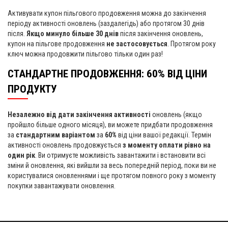
Активувати купон пільгового продовження можна до закінчення
періоду активності оновлень (заздалегідь) або протягом 30 днів
після.
Якщо минуло більше 30 днів
після закінчення оновлень,
купон на пільгове продовження
не застосовується
. Протягом року
ключ можна продовжити пільгово тільки один раз!
СТАНДАРТНЕ ПРОДОВЖЕННЯ: 60% ВІД ЦІНИ
ПРОДУКТУ
Незалежно від дати закінчення активності
оновлень (якщо
пройшло більше одного місяця), ви можете придбати продовження
за
стандартним варіантом
за
60%
від ціни вашої редакції. Термін
активності оновлень продовжується
з моменту оплати рівно на
один рік
. Ви отримуєте можливість завантажити і встановити всі
зміни й оновлення, які вийшли за весь попередній період, поки ви не
користувалися оновленнями і ще протягом повного року з моменту
покупки завантажувати оновлення.